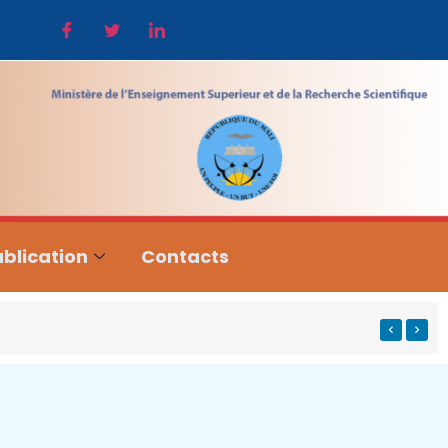
blication
Contacts