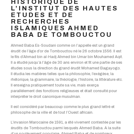
HISTORIQUE DE
L’INSTITUT DES HAUTES
ETUDES ET DE
RECHERCHES
ISLAMIQUES AHMED
BABA DE TOMBOUCTOU
Ahmed Baba Es-Soudani comme on l’appelle est un grand
érudit de l’âge d’or de Tombouctou né le 26 octobre 1556. Il est
le fils d’Ahmad bin al-Hadj Ahmed bin Umar bin Mouhamed Aqit.
Il a étudié jusqu’à l’âge de 30 ans environ et fit une partie de ses
études sous la direction du grand érudit Mohamed Bagayogo.
Il étudia les matières telles que la philosophie, l’exégèse, la
rhétorique, la grammaire, la théologie, l’histoire, la littérature etc.
Il enseigna pratiquement toute sa vie, mais exerça
parallèlement des fonctions religieuses et était consulté pour
interpréter le droit canonique musulman.
Il est considéré par beaucoup comme le plus grand lettré et
philosophe de la ville et de tout l’Ouest africain.
L’invasion Marocaine de 1591, a été vivement contestée par les
érudits de Tombouctou parmi lesquels Ahmed Baba. A la suite
d’un soulèvement populaire, Ahmed Baba et de nombreux