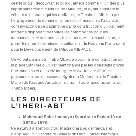
ce trésor qu’il découvrait et qu’il qualifiera comme « l’un des plus
importants trésors culturels de l’Afrique», et ayant constaté la
vétusté des locaux qui les abritaient, le Président Mbeki a pris
l’engagement de donner une nouvelle dimension à l’œuvre de
conservation de ce patrimoine par la construction d’un bâtiment
moderne disposant de toutes les commodités pour les
manuscrits et le personnel qui s’en occupe. Il a inscrit ce projet
parmi les premières missions culturelles du Nouveau Partenariat
pour le Développement de l’Afrique (NEPAD).
Ce volontarisme de Thabo Mbeki a abouti à la construction sur
la place Sankoré d’un bâtiment financé par les donateurs privés
Sud-africains et qui a été inauguré le 24 Janvier 2009 en
présence de son successeur Kgalema Motlanthe et le Président
Malien de l’époque Amadou Toumani Touré, accompagné par
Thabo Mbeki.
LES DIRECTEURS DE
L’IHERI-ABT
Mahmoud Baba Hassèye (Secrétaire Exécutif) de
1970 à 1976 :
Né en 1936 à Tombouctou, Maître d’arabe, de français et
d’anglais. Il fut Secrétaire Général du Haut Conseil Islamique