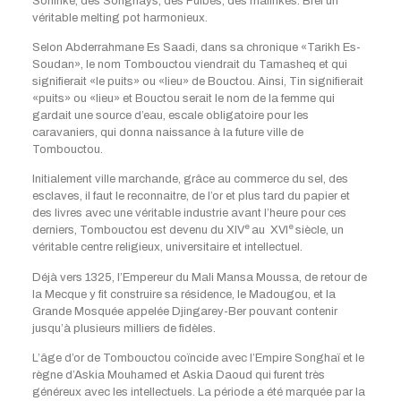
Soninké, des Songhays, des Fulbés, des malinkés. Bref un
véritable melting pot harmonieux.
Selon Abderrahmane Es Saadi, dans sa chronique «Tarikh Es-
Soudan», le nom Tombouctou viendrait du Tamasheq et qui
signifierait «le puits» ou «lieu» de Bouctou. Ainsi, Tin signifierait
«puits» ou «lieu» et Bouctou serait le nom de la femme qui
gardait une source d’eau, escale obligatoire pour les
caravaniers, qui donna naissance à la future ville de
Tombouctou.
Initialement ville marchande, grâce au commerce du sel, des
esclaves, il faut le reconnaitre, de l’or et plus tard du papier et
des livres avec une véritable industrie avant l’heure pour ces
e
e
derniers, Tombouctou est devenu du XIV
au XVI
siècle, un
véritable centre religieux, universitaire et intellectuel.
Déjà vers 1325, l’Empereur du Mali Mansa Moussa, de retour de
la Mecque y fit construire sa résidence, le Madougou, et la
Grande Mosquée appelée Djingarey-Ber pouvant contenir
jusqu’à plusieurs milliers de fidèles.
L’âge d’or de Tombouctou coïncide avec l’Empire Songhaï et le
règne d’Askia Mouhamed et Askia Daoud qui furent très
généreux avec les intellectuels. La période a été marquée par la