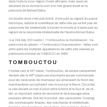
dans toute la sous-région Ouest africaine, mais aussi en
décidant de lui donner le nom d’un très grand érudit en la
personne de Ahmed Baba.
Ce double choix n’est pas fortuit, d’une part au regard du passé
historique, culturel et scientifique de cette ville qui ne finit pas de
passionner les intellectuels à travers le monde et d’autre part au
regard de la renommée intellectuelle de l’illustre Ahmed Baba.
«La Cité des 333 saints», «Tombouctou la mystérieuse», «la
perle noire du désert», «Tombouctou l’inaccessible» ; telles sont
entre autre les multiples appellations de cette ville classée au
patrimoine mondial de l’UNESCO en 1988.
TOMBOUCTOU
e
Fondée vers le XII
siècle, Tombouctou, de simple campement,
e
devient dès le XIII
siècle une importante escale commerciale
pour les caravanes de chameaux qui amenaient du Nord des
marchandises qui partaient vers le sud par le fleuve. De ce fait,
la ville devient un trait d’union entre le Nord et le Sud et, de ce
fait, un important centre de rencontre et de brassage entre
plusieurs ethnies. Elle est le produit, des caravaniers Touareg,
des commerçants Arabes, des marchands et intellectuels