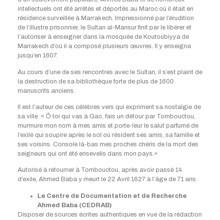
intellectuels ont été arrêtés et déportés au Maroc où il était en
résidence surveillée à Marrakech. Impressionné par l’érudition
de l’illustre prisonnier, le Sultan al-Mansur finit par le libérer et
l’autoriser à enseigner dans la mosquée de Koutoubiyya de
Marrakech d’où il a composé plusieurs œuvres. Il y enseigna
jusqu’en 1607.
Au cours d’une de ses rencontres avec le Sultan, il s’est plaint de
la destruction de sa bibliothèque forte de plus de 1600
manuscrits anciens.
Il est l’auteur de ces célèbres vers qui expriment sa nostalgie de
sa ville :« Ô toi qui vas à Gao, fais un détour par Tombouctou,
murmure mon nom à mes amis et porte-leur le salut parfumé de
l’exilé qui soupire après le sol où résident ses amis, sa famille et
ses voisins. Console là-bas mes proches chéris de la mort des
seigneurs qui ont été ensevelis dans mon pays.»
Autorisé à retourner à Tombouctou, après avoir passé 14
d’exile, Ahmed Baba y meurt le 22 Avril 1627 à l’âge de 71 ans.
Le Centre de Documentation et de Recherche
Ahmed Baba (CEDRAB)
Disposer de sources écrites authentiques en vue de la rédaction