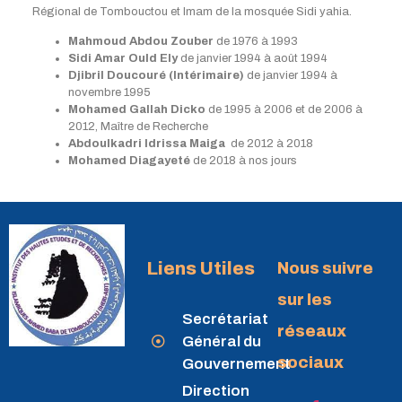
Régional de Tombouctou et Imam de la mosquée Sidi yahia.
Mahmoud Abdou Zouber
de 1976 à 1993
Sidi Amar Ould Ely
de janvier 1994 à août 1994
Djibril Doucouré (Intérimaire)
de janvier 1994 à
novembre 1995
Mohamed Gallah Dicko
de 1995 à 2006 et de 2006 à
2012, Maître de Recherche
Abdoulkadri Idrissa Maiga
de 2012 à 2018
Mohamed Diagayeté
de 2018 à nos jours
Liens Utiles
Nous suivre
sur les
Secrétariat
réseaux
Général du
sociaux
Gouvernement
Direction