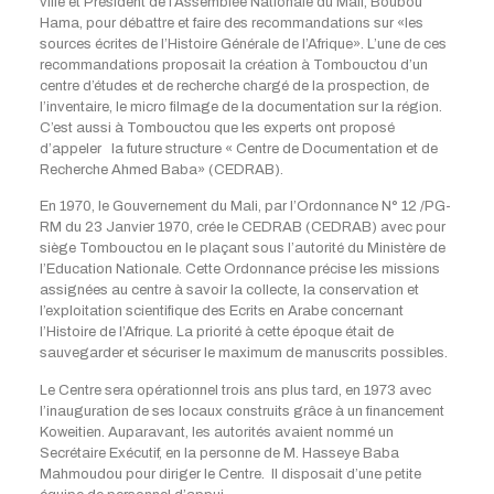
ville et Président de l’Assemblée Nationale du Mali, Boubou
Hama, pour débattre et faire des recommandations sur «les
sources écrites de l’Histoire Générale de l’Afrique». L’une de ces
recommandations proposait la création à Tombouctou d’un
centre d’études et de recherche chargé de la prospection, de
l’inventaire, le micro filmage de la documentation sur la région.
C’est aussi à Tombouctou que les experts ont proposé
d’appeler la future structure « Centre de Documentation et de
Recherche Ahmed Baba» (CEDRAB).
En 1970, le Gouvernement du Mali, par l’Ordonnance N° 12 /PG-
RM du 23 Janvier 1970, crée le CEDRAB (CEDRAB) avec pour
siège Tombouctou en le plaçant sous l’autorité du Ministère de
l’Education Nationale. Cette Ordonnance précise les missions
assignées au centre à savoir la collecte, la conservation et
l’exploitation scientifique des Ecrits en Arabe concernant
l’Histoire de l’Afrique. La priorité à cette époque était de
sauvegarder et sécuriser le maximum de manuscrits possibles.
Le Centre sera opérationnel trois ans plus tard, en 1973 avec
l’inauguration de ses locaux construits grâce à un financement
Koweitien. Auparavant, les autorités avaient nommé un
Secrétaire Exécutif, en la personne de M. Hasseye Baba
Mahmoudou pour diriger le Centre. Il disposait d’une petite