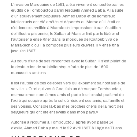
L’invasion Marocaine de 1591, a été vivement contestée par les
érudits de Tombouctou parmi lesquels Ahmed Baba. A la suite
d’un soulèvement populaire, Ahmed Baba et de nombreux
intellectuels ont été arrêtés et déportés au Maroc où il était en
résidence surveillée à Marrakech. Impressionné par l’érudition
de l’illustre prisonnier, le Sultan al-Mansur finit par le libérer et
l’autoriser à enseigner dans la mosquée de Koutoubiyya de
Marrakech d’où il a composé plusieurs œuvres. Il y enseigna
jusqu’en 1607.
Au cours d’une de ses rencontres avec le Sultan, il s’est plaint de
la destruction de sa bibliothèque forte de plus de 1600
manuscrits anciens.
Il est l’auteur de ces célèbres vers qui expriment sa nostalgie de
sa ville :« Ô toi qui vas à Gao, fais un détour par Tombouctou,
murmure mon nom à mes amis et porte-leur le salut parfumé de
l’exilé qui soupire après le sol où résident ses amis, sa famille et
ses voisins. Console là-bas mes proches chéris de la mort des
seigneurs qui ont été ensevelis dans mon pays.»
Autorisé à retourner à Tombouctou, après avoir passé 14
d’exile, Ahmed Baba y meurt le 22 Avril 1627 à l’âge de 71 ans.