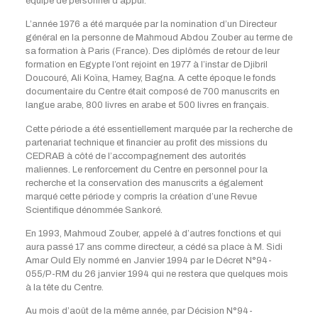
équipe de personnel d’appui.
L’année 1976 a été marquée par la nomination d’un Directeur
général en la personne de Mahmoud Abdou Zouber au terme de
sa formation à Paris (France). Des diplômés de retour de leur
formation en Egypte l’ont rejoint en 1977 à l’instar de Djibril
Doucouré, Ali Koïna, Hamey, Bagna. A cette époque le fonds
documentaire du Centre était composé de 700 manuscrits en
langue arabe, 800 livres en arabe et 500 livres en français.
Cette période a été essentiellement marquée par la recherche de
partenariat technique et financier au profit des missions du
CEDRAB à côté de l’accompagnement des autorités
maliennes. Le renforcement du Centre en personnel pour la
recherche et la conservation des manuscrits a également
marqué cette période y compris la création d’une Revue
Scientifique dénommée Sankoré.
En 1993, Mahmoud Zouber, appelé à d’autres fonctions et qui
aura passé 17 ans comme directeur, a cédé sa place à M. Sidi
Amar Ould Ely nommé en Janvier 1994 par le Décret N°94-
055/P-RM du 26 janvier 1994 qui ne restera que quelques mois
à la tête du Centre.
Au mois d’août de la même année, par Décision N°94-