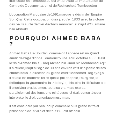
intellectuel de Tombouctou qui ont prévalu à l’implantation du
Centre de Documentation et de Recherche à Tombouctou.
L’occupation Marocaine de 1591 marque le déclin de l’Empire
Songhaï. Cette occupation dura jusqu’en 1833 avec la victoire
des peuls sur le dernier Pachalik marocain, il s’agit d’Ousmane
ben Abibakr.
POURQUOI AHMED BABA
?
Ahmed Baba Es-Soudani comme on l’appelle est un grand
érudit de l’âge d’or de Tombouctou né le 26 octobre 1556. Il est
le fils d’Ahmad bin al-Hadj Ahmed bin Umar bin Mouhamed Aqit.
Il a étudié jusqu’à l’âge de 30 ans environ et fit une partie de ses
études sous la direction du grand érudit Mohamed Bagayogo.
Il étudia les matières telles que la philosophie, l’exégèse, la
rhétorique, la grammaire, la théologie, l’histoire, la littérature etc.
Il enseigna pratiquement toute sa vie, mais exerça
parallèlement des fonctions religieuses et était consulté pour
interpréter le droit canonique musulman.
Il est considéré par beaucoup comme le plus grand lettré et
philosophe de la ville et de tout l’Ouest africain.