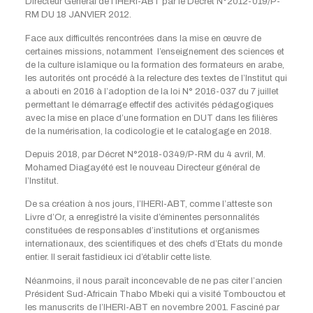
Directeur Général de l’IHERI-ABT par le Décret N°2012-019/P-
RM DU 18 JANVIER 2012.
Face aux difficultés rencontrées dans la mise en œuvre de
certaines missions, notamment l’enseignement des sciences et
de la culture islamique ou la formation des formateurs en arabe,
les autorités ont procédé à la relecture des textes de l’Institut qui
a abouti en 2016 à l’adoption de la loi N° 2016-037 du 7 juillet
permettant le démarrage effectif des activités pédagogiques
avec la mise en place d’une formation en DUT dans les filières
de la numérisation, la codicologie et le catalogage en 2018.
Depuis 2018, par Décret N°2018-0349/P-RM du 4 avril, M.
Mohamed Diagayété est le nouveau Directeur général de
l’Institut.
De sa création à nos jours, l’IHERI-ABT, comme l’atteste son
Livre d’Or, a enregistré la visite d’éminentes personnalités
constituées de responsables d’institutions et organismes
internationaux, des scientifiques et des chefs d’Etats du monde
entier. Il serait fastidieux ici d’établir cette liste.
Néanmoins, il nous paraît inconcevable de ne pas citer l’ancien
Président Sud-Africain Thabo Mbeki qui a visité Tombouctou et
les manuscrits de l’IHERI-ABT en novembre 2001. Fasciné par