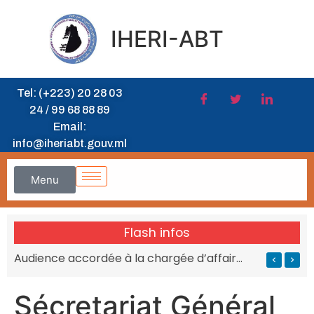
IHERI-ABT
Tel: (+223) 20 28 03
24 / 99 68 88 89
Email:
info@iheriabt.gouv.ml
Menu
Flash infos
’IHERI-ABT
Audience accordée à la chargée d’affaires de l’Afrique du Sud au MESRS du Mali
Sécretariat Général