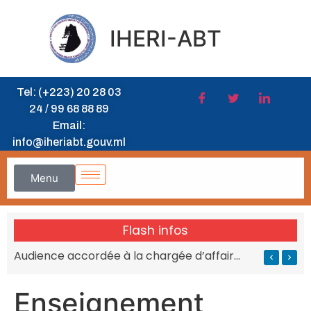
IHERI-ABT
Tel: (+223) 20 28 03
24 / 99 68 88 89
Email:
info@iheriabt.gouv.ml
Menu
Flash infos
’IHERI-ABT
Audience accordée à la chargée d’affaires de l’Afrique du Sud au MESRS du Mali
Enseignement