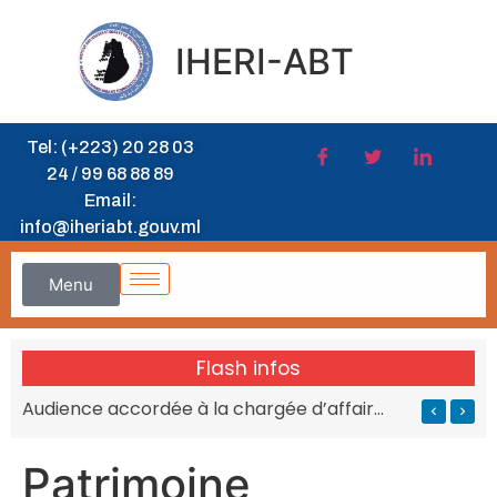
IHERI-ABT
Tel: (+223) 20 28 03
24 / 99 68 88 89
Email:
info@iheriabt.gouv.ml
Menu
Flash infos
Audience accordée à la chargée d’affaires de l’Afrique du Sud au MESRS du Mali
Patrimoine