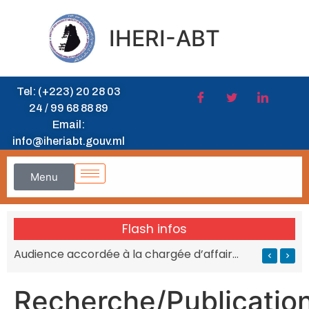
IHERI-ABT
Tel: (+223) 20 28 03
24 / 99 68 88 89
Email:
info@iheriabt.gouv.ml
Menu
Flash infos
’IHERI-ABT
Audience accordée à la chargée d’affaires de l’Afrique du Sud au MESRS du Mali
Recherche/Publicatio