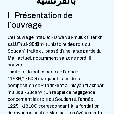
بالفرنسية
I- Présentation de
l’ouvrage
Cet ouvrage intitulé: «Dīwān al-mulūk fī tārīkh
salātīn al-Sūdān» (L’histoire des rois du
Soudan) traite du passé d’une large partie du
Mali actuel, notamment sa zone nord. Il
couvre
l’histoire de cet espace de l’année
1163H/1750G marquant la fin de la
composition de «Tadhkirat al-nisyān fī akhbār
mulūk al-Sūdān» (Un rappel de négligence
concernant les rois du Soudan) à l’année
1225H/1810G correspondant à la fondation
du royaume peul de Macina. Les événements