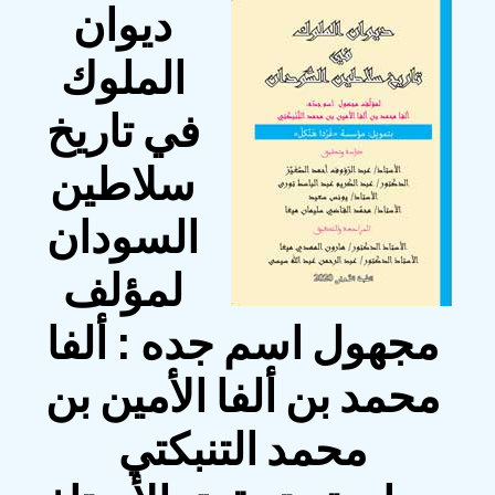
ديوان
الملوك
في تاريخ
سلاطين
السودان
لمؤلف
مجهول اسم جده : ألفا
محمد بن ألفا الأمين بن
محمد التنبكتي