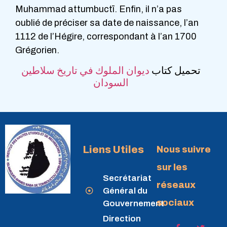
Muhammad attumbuctī. Enfin, il n’a pas
oublié de préciser sa date de naissance, l’an
1112 de l’Hégire, correspondant à l’an 1700
Grégorien.
تحميل كتاب
ديوان الملوك في تاريخ سلاطين
السودان
Liens Utiles
Nous suivre
sur les
Secrétariat
réseaux
Général du
sociaux
Gouvernement
Direction