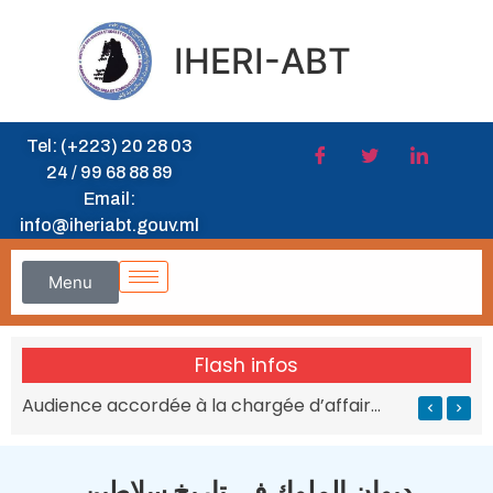
IHERI-ABT
Tel: (+223) 20 28 03
24 / 99 68 88 89
Email:
info@iheriabt.gouv.ml
Menu
Flash infos
’IHERI-ABT
Audience accordée à la chargée d’affaires de l’Afrique du Sud au MESRS du Mali
ديوان الملوك في تاريخ سلاطين