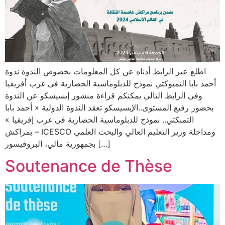
اطلع عبر الرابط أدناه عن كل المعلومات بخصوص الندوة ندوة
أحمد بابا التمبوكتي نموذج للدبلوماسية الحضارية في غرب أفريقيا
وفي الرابط التالي يمكنكم قراءة منشور إيسيسكو عن الندوة
بحضور رفيع المستوى..الإيسيسكو تعقد الندوة الدولية « أحمد بابا
التمبكتي.. نموذج للدبلوماسية الحضارية في غرب إفريقيا »
بمراكش – ICESCO ومداخلة وزير التعليم العالي والبحث العلمي
بجمهورية مالي، البروفيسور […]
Soutenance de Thèse