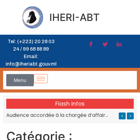
IHERI-ABT
Tel: (+223) 20 28 03
24 / 99 68 88 89
Email:
info@iheriabt.gouv.ml
Menu
Flash infos
Audience accordée à la chargée d’affaires de l’Afrique du Sud au MESRS du Mali
Catégorie :